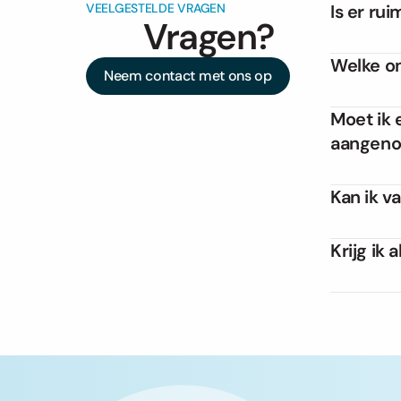
VEELGESTELDE VRAGEN
Is er ru
Lorem ipsum
Vragen?
Welke on
Lorem ipsum
Neem contact met ons op
Moet ik 
aangen
Lorem ipsum
Kan ik v
Lorem ipsum
Krijg ik
Lorem ipsum