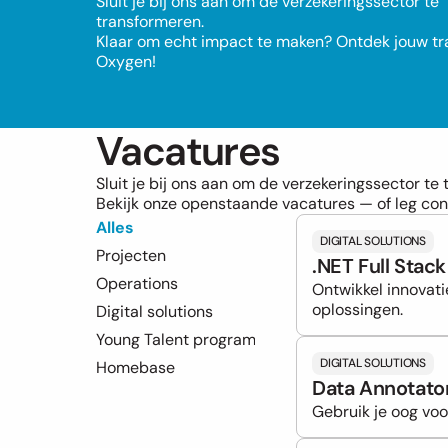
Sluit je bij ons aan om de verzekeringssector te 
transformeren.

Klaar om echt impact te maken? Ontdek jouw traj
Oxygen!
Vacatures
Sluit je bij ons aan om de verzekeringssector te
Bekijk onze openstaande vacatures — of leg cont
Alles
DIGITAL SOLUTIONS
Projecten
.NET Full Stac
Operations
Ontwikkel innovati
oplossingen.
Digital solutions
Young Talent program
DIGITAL SOLUTIONS
Homebase
Data Annotato
Gebruik je oog vo