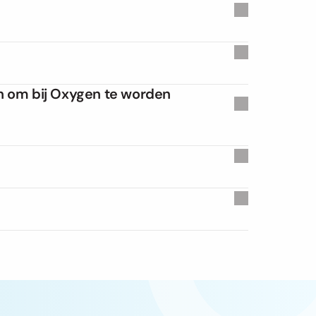
la arcu, id conva.
la arcu, id conva.
n om bij Oxygen te worden 
la arcu, id conva.
la arcu, id conva.
la arcu, id conva.