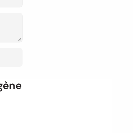
o
gène