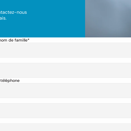
ntactez-nous 
is.
nom de famille*
téléphone